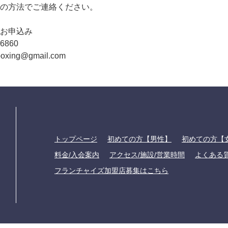
の方法でご連絡ください。
お申込み
6860
xing@gmail.com
トップページ
初めての方【男性】
初めての方【
料金/入会案内
アクセス/施設/営業時間
よくある
フランチャイズ加盟店募集はこちら