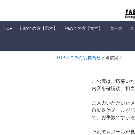
TOP
初めての方【男性】
初めての方【女性】
コース
ス
TOP
>
ご予約/お問合せ
>
送信完了
この度はご応募いた
内容を確認後、担当
ご入力いただいたメ
自動返信メールが届
で、お手数ですが迷
それでもメールが見