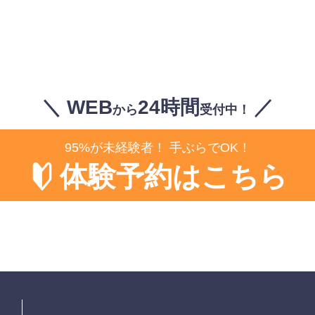
＼ WEB
24時間
／
から
受付中！
95%が未経験者！ 手ぶらでOK！
体験予約はこちら