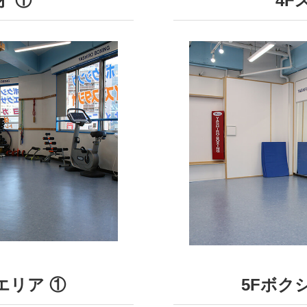
オ ①
4F
エリア ①
5Fボク