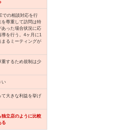
る
NEでの相談対応を行
性を尊重して訪問は特
があった場合状況に応
導を行う。4ヶ月に1
集まるミーティングが
尊重するため規制は少
きい
って大きな利益を挙げ
ら独立店のように比較
ある