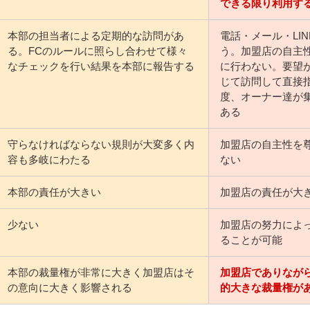
できる限り利用す
本部の担当者による定期的な訪問があ
電話・メール・LI
る。FCのルールに照らし合わせて様々
う。加盟店の自主
なチェックを行い結果を本部に報告する
に行わない。要望
じて訪問して直接指
度、オーナー達が
ある
守らなければならない規則が大変多く内
加盟店の自主性を
容も多岐にわたる
ない
本部の責任が大きい
加盟店の責任が大
少ない
加盟店の努力によ
ることが可能
本部の裁量権が非常に大きく加盟店はそ
加盟店でありなが
の意向に大きく影響される
的大きな裁量権が