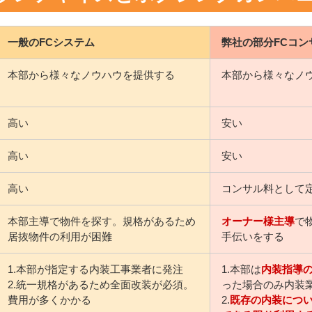
一般のFCシステム
弊社の部分FCコン
本部から様々なノウハウを提供する
本部から様々なノ
高い
安い
高い
安い
高い
コンサル料として
本部主導で物件を探す。規格があるため
オーナー様主導
で
居抜物件の利用が困難
手伝いをする
1.本部が指定する内装工事業者に発注
1.本部は
内装指導
2.統一規格があるため全面改装が必須。
った場合のみ内装
費用が多くかかる
2.
既存の内装につ