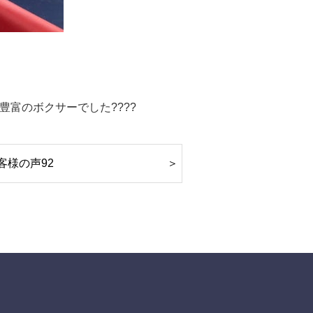
富のボクサーでした????
客様の声92