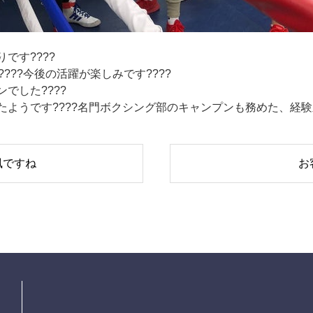
です????
???今後の活躍が楽しみです????
でした????
ようです????名門ボクシング部のキャンプンも務めた、経験豊
風ですね
お