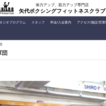
体力アップ、筋力アップ専門店
矢代ボクシングフィットネスクラブ
タジオプログラム
スタッフ
料金/入会案内
アクセス/施設/営
団
軍団