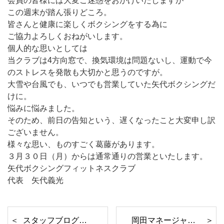
会員の皆様には大変ご迷惑をおかけいたしますが
この週末が踏ん張りどころ。
皆さんと健康に楽しくボクシングをする為に
ご協力よろしくおねがいします。
個人的な思いとしては
当クラブは
4
方向窓で、換気環境は問題ないし、運動で今
のストレスを発散も大切かと思うのですが。
大雪や台風でも、いつでも営業していた矢代ボクシングだ
けに。
悩みに悩みました。
そのため、前日の告知という、遅くなったこと大変申し訳
ございません。
様々な思い、ものすごく葛藤があります。
３月３０日（月）からは通常通りの営業といたします。
矢代ボクシングフィットネスクラブ
代表 矢代義光
スタッフブログ 加藤トレーナー編
岡田マネージャーダイエット報告