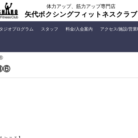
体力アップ、筋力アップ専門店
矢代ボクシングフィットネスクラブ
タジオプログラム
スタッフ
料金/入会案内
アクセス/施設/営
⑥
③⑥