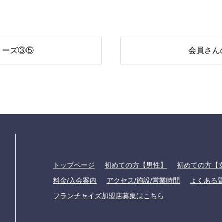
リーズ③⑤
会員さん
トップページ
初めての方【男性】
初めての方【
料金/入会案内
アクセス/施設/営業時間
よくある
フランチャイズ加盟店募集はこちら