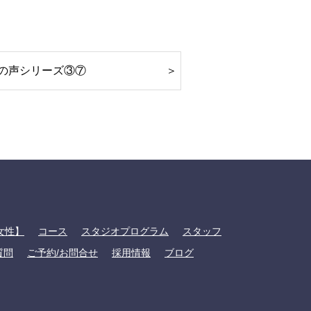
の声シリーズ③⑦
女性】
コース
スタジオプログラム
スタッフ
質問
ご予約/お問合せ
採用情報
ブログ