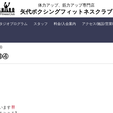
体力アップ、筋力アップ専門店
矢代ボクシングフィットネスクラブ
タジオプログラム
スタッフ
料金/入会案内
アクセス/施設/営
④
③④
います