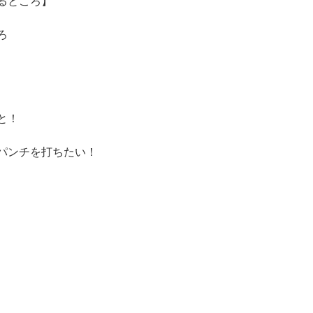
るところ】
ろ
と！
パンチを打ちたい！