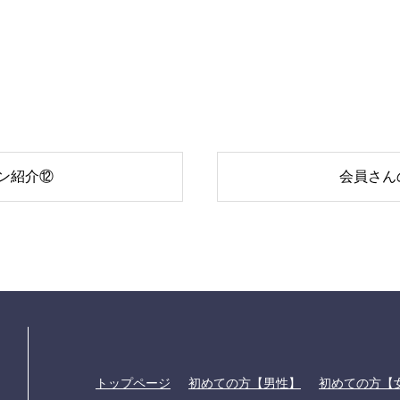
ン紹介⑫
会員さん
トップページ
初めての方【男性】
初めての方【