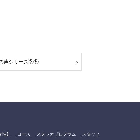
の声シリーズ③⑤
女性】
コース
スタジオプログラム
スタッフ