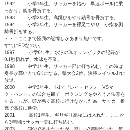
1992 小学1年生。サッカーを始め、早速ボールに乗
っかり、腕を骨折する。
1993 小学2年生。高跳びをやり鎖骨を骨折する。
1994 小学3年生。サッカーを裸足でやり、小指を剥
離骨折をする。
・・・ここまで怪我の記憶しかあまり無いです。
すでにPDなのか。
1997 小学6年生。水泳のJr.オリンピックの記録が
0.1秒切れず、水泳を卒業。
1998 中学1年生。サッカー部に打ち込む。この時は
身長が高い方でGKになる。県大会2位。決勝レイソルJ rに
敗退。
2000 中学3年生。K-1で『レイ・セフォーVSマー
ク・ハント』の試合を観て、ボクシングをやろうと決意を
する。っが、頭が悪く高校に行けなかった為、サッカー推
薦で高校に進学。
2001 高校1年生。ギリギリ高校には入れた。ここか
ら3年間はサッカー部に打ち込む。
2003 GKの3番手だったが、楽しい3年間だった。無