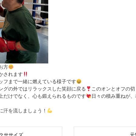
お方
かされます
ッフまで一緒に燃えている様子です
ングの外ではリラックスした笑顔に戻る
このオンとオフの切
上だけでなく、心も鍛えられるものです
日々の積み重ねが、
に汗を流しましょう！
クササイズ
元