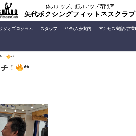
体力アップ、筋力アップ専門店
矢代ボクシングフィットネスクラブ
タジオプログラム
スタッフ
料金/入会案内
アクセス/施設/営
チ！
**
ンチ！
**