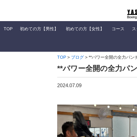
TOP
初めての方【男性】
初めての方【女性】
コース
ス
TOP
>
ブログ
>
**パワー全開の全力パン
**パワー全開の全力パ
2024.07.09