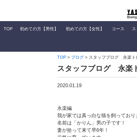
TOP
初めての方【男性】
初めての方【女性】
コース
ス
TOP
>
ブログ
>
スタッフブログ 永楽ト
スタッフブログ 永楽
2020.01.19
永楽編
我が家では真っ白な猫を飼っており
名前は「かりん」男の子です！
妻が拾って来て早6年！