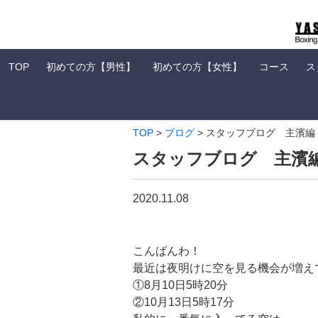
TOP
初めての方【男性】
初めての方【女性】
コース
ス
TOP
>
ブログ
>
スタッフブログ 主濱編
スタッフブログ 主濱
2020.11.08
こんばんわ！
最近は夜明けに空を見る機会が増え
①8月10日5時20分
②10月13日5時17分