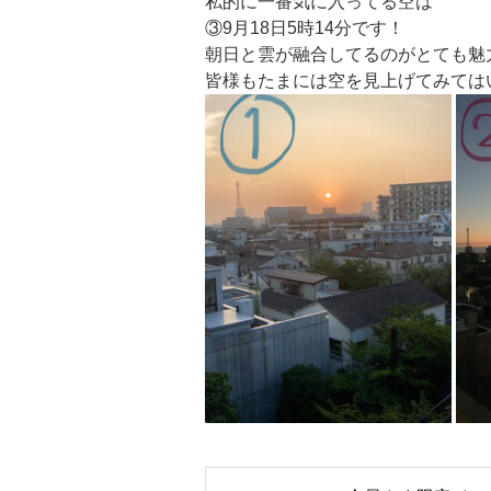
私的に一番気に入ってる空は
③9月18日5時14分です！
朝日と雲が融合してるのがとても魅
皆様もたまには空を見上げてみては