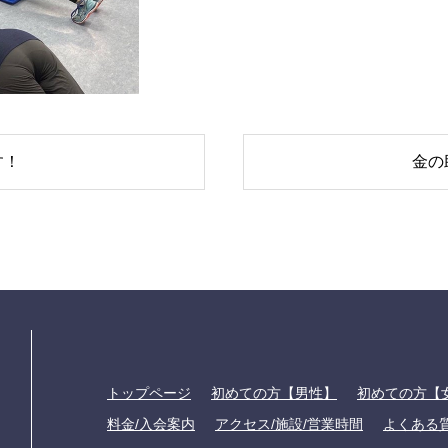
す！
金の
トップページ
初めての方【男性】
初めての方【
料金/入会案内
アクセス/施設/営業時間
よくある