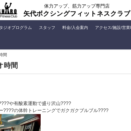
体力アップ、筋力アップ専門店
矢代ボクシングフィットネスクラブ
タジオプログラム
スタッフ
料金/入会案内
アクセス/施設/営
時間
オ時間
??や有酸素運動で盛り沢山????
????の体幹トレーニングでガクガクブルブル????